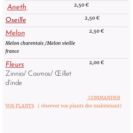
2,50 €
Aneth
2,50 €
Oseille
2,50 €
Melon
Melon charentais /Melon vieille
france
2,00 €
Fleur
s
Zinnia/ Cosmos/ Œillet
d'inde
COMMANDER
VOS PLANTS
( réserver vos plants des maintenant)