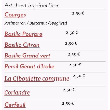
A
rtichaut Impérial Star
2,50 €
Courge
s
Potimarron / Butternut /Spaghetti
2,50 €
Basilic Pourpre
2,50 €
Basilic Ci
tron
2,50 €
Basilic Grand vert
2,50 €
Persil Géant d'Italie
2,50 €
La Ciboulette
com
mune
2,50 €
Coriandre
2,50 €
Cerfeuil