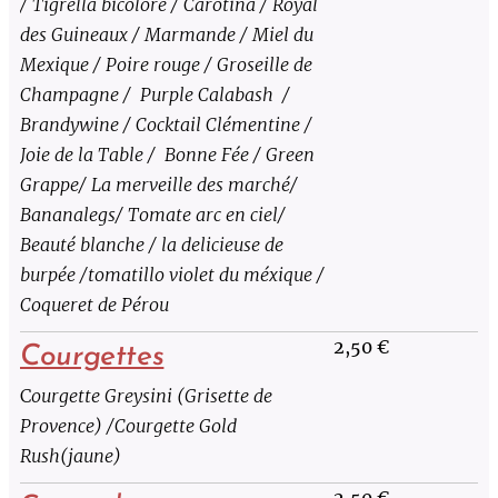
/ Tigrella bicolore / Carotina / Royal
des Guineaux / Marmande / Miel du
Mexique / Poire rouge / Groseille de
Champagne / Purple Calabash /
Brandywine / Cocktail Clémentine /
Joie de la Table / Bonne Fée / Green
Grappe/ La merveille des marché/
Bananalegs/ Tomate arc en ciel/
Beauté blanche / la delicieuse de
burpée /tomatillo violet du méxique /
Coqueret de Pérou
2,50
€
Courgettes
C
ourgette Greysini (Grisette de
Provence) /Courgette Gold
Rush(jaune)
2,50 €